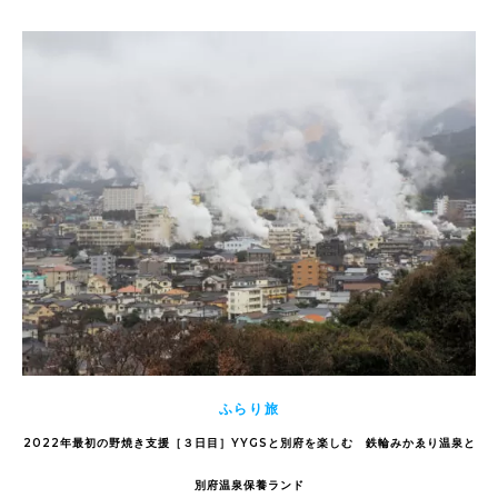
ふらり旅
2022年最初の野焼き支援［３日目］YYGSと別府を楽しむ 鉄輪みかゑり温泉と
別府温泉保養ランド