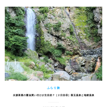
ふらり旅
水源茶屋の醤油買い付けが主目的？［２日目④］垂玉温泉と地獄温泉