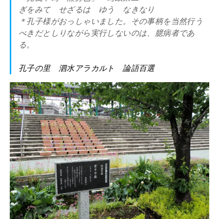
ぎをみて せざるは ゆう なきなり
＊孔子様がおっしゃいました。その事柄を当然行う
べきだとしりながら実行しないのは、臆病者であ
る。
孔子の里 泗水アラカルト 論語百選