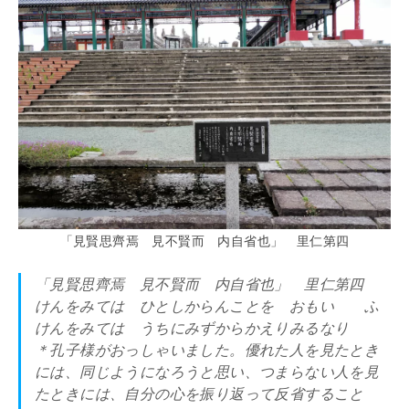
「見賢思齊焉 見不賢而 内自省也」 里仁第四
「見賢思齊焉 見不賢而 内自省也」 里仁第四
けんをみては ひとしからんことを おもい ふ
けんをみては うちにみずからかえりみるなり
＊孔子様がおっしゃいました。優れた人を見たとき
には、同じようになろうと思い、つまらない人を見
たときには、自分の心を振り返って反省すること