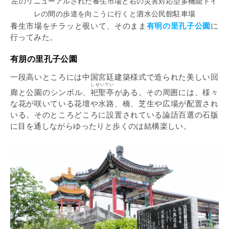
左のリニューアルされた養生市場と右の災害対応型多機能トイ
レの間の歩道を向こうに行くと泗水公民館駐車場
養生市場をチラッと覗いて、そのまま
有明の里孔子公園
に
行ってみた。
有朋の里孔子公園
一段高いところには中国宮廷建築様式で造られた美しい回
しせいてい
廊と公園のシンボル、
祀聖亭
がある。その周囲には、様々
な花が咲いている花壇や水路、橋、芝生や広場が配置され
いる。そのところどころに設置されている論語百選の石版
に目を通しながらゆったりと歩くのは結構楽しい。