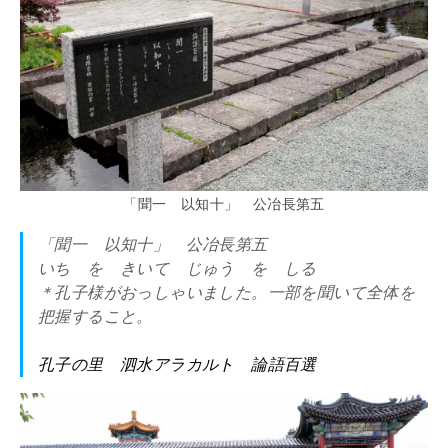
「聞一 以知十」 公冶長第五
「聞一 以知十」 公冶長第五
いち を きいて じゅう を しる
＊孔子様がおっしゃいました。一部を聞いて全体を
把握すること。
孔子の里 泗水アラカルト 論語百選