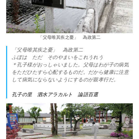
「父母唯其疾之憂」 為政第二
「父母唯其疾之憂」 為政第二
ふぼは ただ そのやまいをこれうれう
＊孔子様がおっしゃいました。父母はわが子の病気
をただひたすら心配するものだ。だから健康に注意
して病気にならないようにするのが親孝行だ。
孔子の里 泗水アラカルト 論語百選