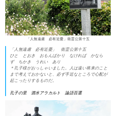
「人無遠慮 必有近憂」衛霊公第十五
「人無遠慮 必有近憂」 衛霊公第十五
ひと とおき おもんばかり なければ かなら
ず ちかき うれい あり
＊孔子様がおっしゃいました。人は遠い将来のこと
まで考えておかないと、必ず手近なところで心配が
起こったりするものだ。
孔子の里 泗水アラカルト 論語百選