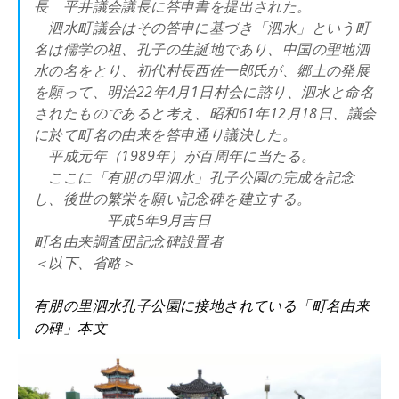
長 平井議会議長に答申書を提出された。
泗水町議会はその答申に基づき「泗水」という町
名は儒学の祖、孔子の生誕地であり、中国の聖地泗
水の名をとり、初代村長西佐一郎氏が、郷土の発展
を願って、明治22年4月1日村会に諮り、泗水と命名
されたものであると考え、昭和61年12月18日、議会
に於て町名の由来を答申通り議決した。
平成元年（1989年）が百周年に当たる。
ここに「有朋の里泗水」孔子公園の完成を記念
し、後世の繁栄を願い記念碑を建立する。
平成5年9月吉日
町名由来調査団記念碑設置者
＜以下、省略＞
有朋の里泗水孔子公園に接地されている「町名由来
の碑」本文