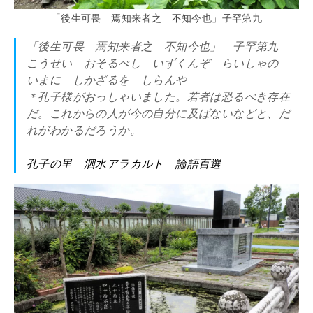
「後生可畏 焉知来者之 不知今也」子罕第九
「後生可畏 焉知来者之 不知今也」 子罕第九
こうせい おそるべし いずくんぞ らいしゃの
いまに しかざるを しらんや
＊孔子様がおっしゃいました。若者は恐るべき存在
だ。これからの人が今の自分に及ばないなどと、だ
れがわかるだろうか。
孔子の里 泗水アラカルト 論語百選