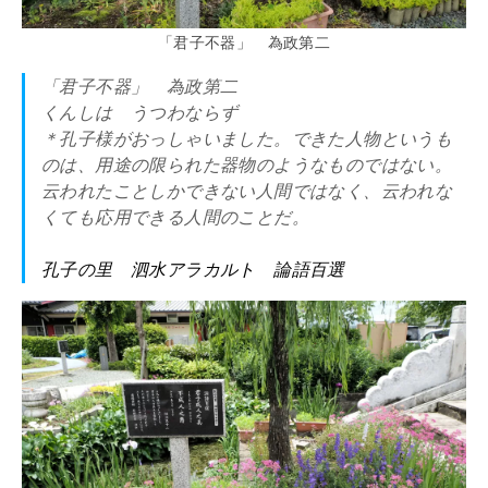
「君子不器」 為政第二
「君子不器」 為政第二
くんしは うつわならず
＊孔子様がおっしゃいました。できた人物というも
のは、用途の限られた器物のようなものではない。
云われたことしかできない人間ではなく、云われな
くても応用できる人間のことだ。
孔子の里 泗水アラカルト 論語百選