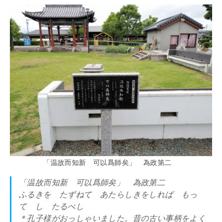
「温故而知新 可以爲師矣」 為政第二
「温故而知新 可以爲師矣」 為政第二
ふるきを たずねて あたらしきをしれば もっ
て し たるべし
＊孔子様がおっしゃいました。昔の古い事柄をよく