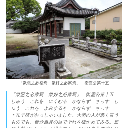
「衆惡之必察焉 衆好之必察焉」 衛霊公第十五
「衆惡之必察焉 衆好之必察焉」 衛霊公第十五
しゅう これを にくむる かならず さっす し
ゅう これを よみするも かならず さっす
＊孔子様がおっしゃいました。大勢の人が悪く言う
ものでも、自分自身の目でそれを確かめてみる。逆