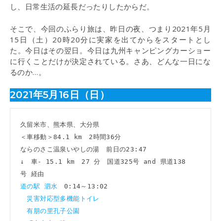
し、日常生活の延長だったりしたからだ。
そこで、今回のふらり旅は、昨日の夜、つまり2021年5月
15日（土）20時20分に実家を出てからをスタートとし
た。今日はその翌日。今日は九州キャンピングカーショー
に行くことだけが決定されている。さあ、どんな一日にな
るのか…。
2021年5月16日（日）
久留米市、熊本県、大分県

＜車移動＞84.1 km　2時間36分

ならのさこ温泉いやしの湯　前日の23:47

↓　車- 15.1 km　27 分　国道325号 and 県道138
道の駅 泗水　
0:14～13:02

災害対応型多機能トイレ
有朋の里孔子公園