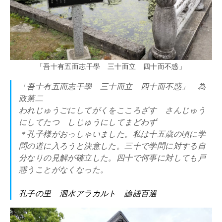
「吾十有五而志干學 三十而立 四十而不惑」
「吾十有五而志干學 三十而立 四十而不惑」 為
政第二
われじゅうごにしてがくをこころざす さんじゅう
にしてたつ しじゅうにしてまどわず
＊孔子様がおっしゃいました。私は十五歳の頃に学
問の道に入ろうと決意した。三十で学問に対する自
分なりの見解が確立した。四十で何事に対しても戸
惑うことがなくなった。
孔子の里 泗水アラカルト 論語百選