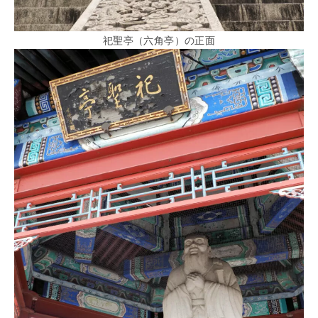
祀聖亭（六角亭）の正面