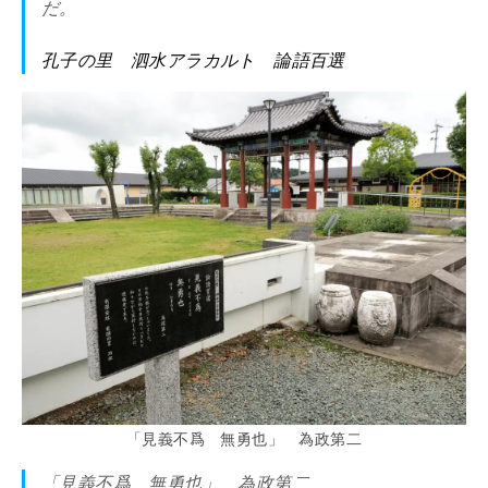
だ。
孔子の里 泗水アラカルト 論語百選
「見義不爲 無勇也」 為政第二
「見義不爲 無勇也」 為政第二