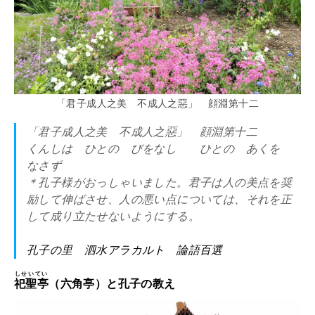
「君子成人之美 不成人之惡」 顔淵第十二
「君子成人之美 不成人之惡」 顔淵第十二
くんしは ひとの びをなし ひとの あくを
なさず
＊孔子様がおっしゃいました。君子は人の美点を奨
励して伸ばさせ、人の悪い点については、それを正
して成り立たせないようにする。
孔子の里 泗水アラカルト 論語百選
しせいてい
祀聖亭
（六角亭）と孔子の教え