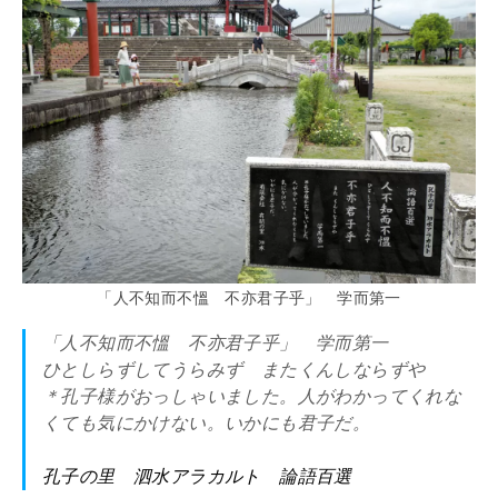
「人不知而不慍 不亦君子乎」 学而第一
「人不知而不慍 不亦君子乎」 学而第一
ひとしらずしてうらみず またくんしならずや
＊孔子様がおっしゃいました。人がわかってくれな
くても気にかけない。いかにも君子だ。
孔子の里 泗水アラカルト 論語百選