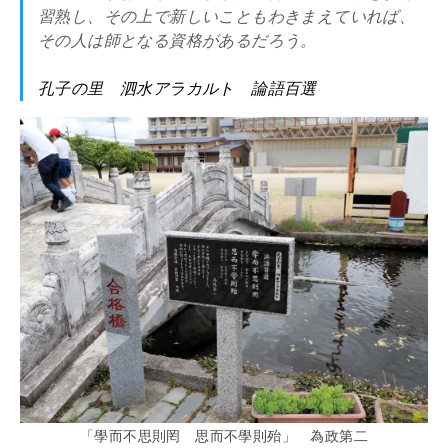
習熟し、その上で新しいこともわきまえていれば、
その人は師となる資格があるだろう。
孔子の里 泗水アラカルト 論語百選
「學而不思則罔 思而不學則殆」 為政第二