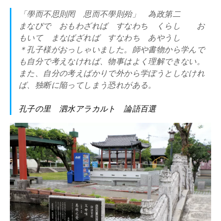
「學而不思則罔 思而不學則殆」 為政第二
まなびで おもわざれば すなわち くらし お
もいて まなばざれば すなわち あやうし
＊孔子様がおっしゃいました。師や書物から学んで
も自分で考えなければ、物事はよく理解できない。
また、自分の考えばかりで外から学ぼうとしなけれ
ば、独断に陥ってしまう恐れがある。
孔子の里 泗水アラカルト 論語百選