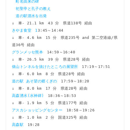
町名由来の碑
祀聖亭と孔子の教え
道の駅泗水を出発
きやま食堂　1
3:45～14:44

↓　車- 4.6 km　15 分　県道235号 and 第二空港線/県
グランメッセ熊本　
14:59～16:40

俵山トンネルを抜けたところの展望所　
17:19～17:51

道の駅 あそ望の郷くぎの　
17:59～18:20

高森湧水(水神碑)　
18:36～18:53

アスカショッピングセンター　
18:58～19:26

高森駅　
19:28 