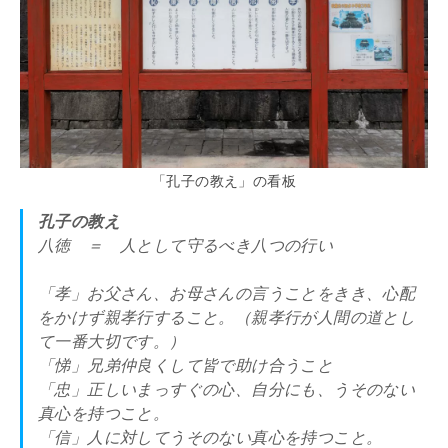
「孔子の教え」の看板
孔子の教え
八徳 ＝ 人として守るべき八つの行い
「孝」お父さん、お母さんの言うことをきき、心配
をかけず親孝行すること。（親孝行が人間の道とし
て一番大切です。）
「悌」兄弟仲良くして皆で助け合うこと
「忠」正しいまっすぐの心、自分にも、うそのない
真心を持つこと。
「信」人に対してうそのない真心を持つこと。