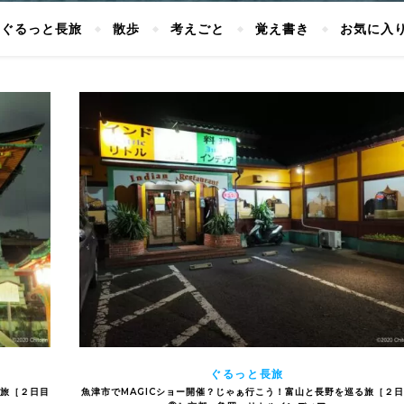
ぐるっと長旅
散歩
考えごと
覚え書き
お気に入
ぐるっと長旅
る旅［２日目
魚津市でMAGICショー開催？じゃぁ行こう！富山と長野を巡る旅［２日