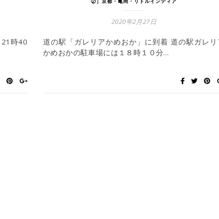
②］京都・亀岡・リトルインディア
2020年2月27日
21時40
道の駅「ガレリアかめおか」に到着 道の駅ガレリ
かめおかの駐車場には１８時１０分…