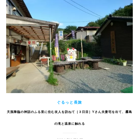
ぐるっと長旅
天孫降臨の神話のふる里に住む友人を訪ねて［３日目］Yさん夫妻宅を出て、霧島
の滝と温泉に触れる