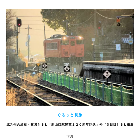
ぐるっと長旅
北九州の紅葉・夜景とＳＬ「新山口駅開業１２０周年記念」号［３日目］ＳＬ撮影
下見