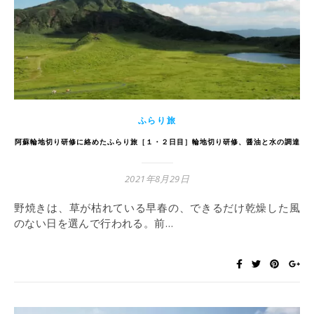
ふらり旅
阿蘇輪地切り研修に絡めたふらり旅［１・２日目］輪地切り研修、醤油と水の調達
2021年8月29日
野焼きは、草が枯れている早春の、できるだけ乾燥した風
のない日を選んで行われる。前…