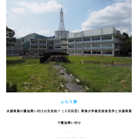
ふらり旅
水源茶屋の醤油買い付けが主目的？［２日目②］東海大学被災校舎見学と水源茶屋
で醤油買い付け