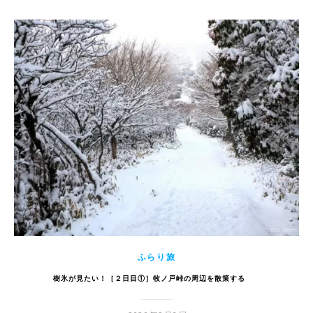
ふらり旅
樹氷が見たい！［２日目①］牧ノ戸峠の周辺を散策する