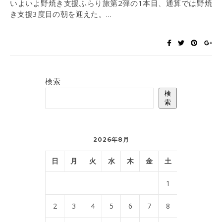
いよいよ野焼き支援ふらり旅第2弾の1本目、通算では野焼
き支援3度目の朝を迎えた。…
検索
検
索
2026年8月
日
月
火
水
木
金
土
1
2
3
4
5
6
7
8