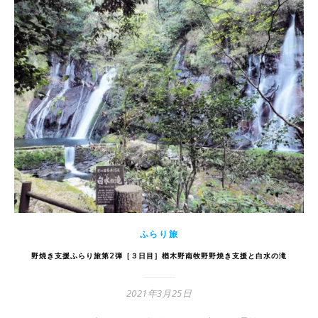
ふらり旅
野焼き支援ふらり旅第2弾［３日目］楢木野南牧野野焼き支援と白水の滝
2021年3月25日