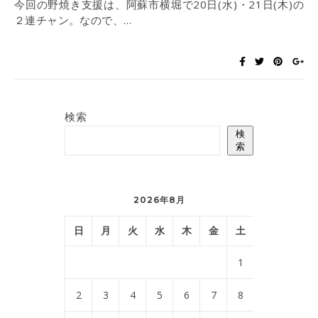
今回の野焼き支援は、阿蘇市横堀で20日(水)・21日(木)の
２連チャン。なので、…
検索
検
索
2026年8月
日
月
火
水
木
金
土
1
2
3
4
5
6
7
8