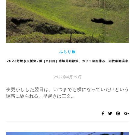
ふらり旅
2022野焼き支援第2弾［２日目］米塚周辺散策、カフェ遊お休み、内牧薬師温泉
2022年4月19日
夜更かしした翌日は、いつまでも横になっていたいという
誘惑に駆られる。早起きは三文…