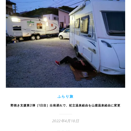
ふらり旅
野焼き支援第2弾［1日目］出発遅れで、杖立温泉経由を山鹿温泉経由に変更
2022年4月18日