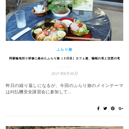
ふらり旅
阿蘇輪地切り研修に絡めたふらり旅［３日目］カフェ遊、蝙蝠の滝と沈堕の滝
2021年8月30日
昨日の繰り返しになるが、今回のふらり旅のメインテーマ
は刈払機安全講習会に参加して…