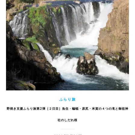
ふらり旅
野焼き支援ふらり旅第2弾［２日目］魚住・蝙蝠・原尻・米賀の４つの滝と御祖神
社のしだれ桜