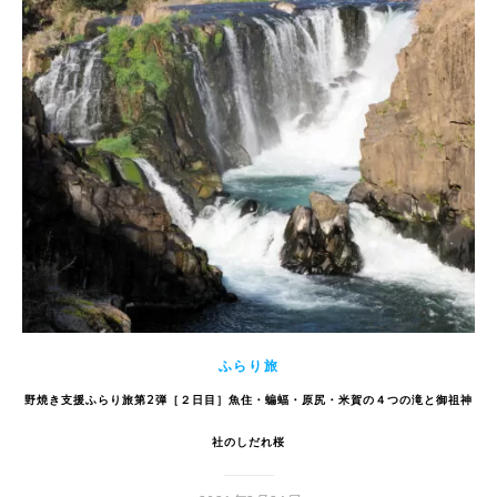
ふらり旅
野焼き支援ふらり旅第2弾［２日目］魚住・蝙蝠・原尻・米賀の４つの滝と御祖神
社のしだれ桜