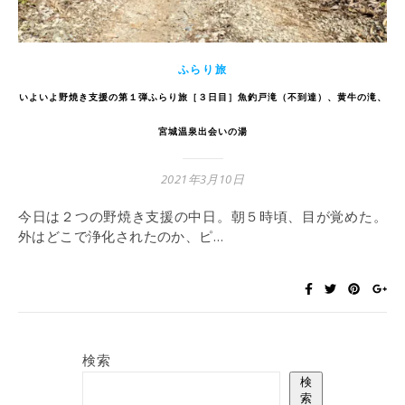
ふらり旅
いよいよ野焼き支援の第１弾ふらり旅［３日目］魚釣戸滝（不到達）、黄牛の滝、
宮城温泉出会いの湯
2021年3月10日
今日は２つの野焼き支援の中日。朝５時頃、目が覚めた。
外はどこで浄化されたのか、ピ…
検索
検
索