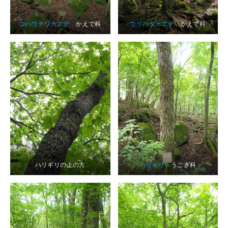
コハウチワカエデ
かえで科
ウリハダカエデ
かえで科
ハリギリの上の方
ハリギリ
うこぎ科