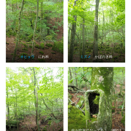
オヒョウ
にれ科
ミズメ
かばのき科
中が空洞になってる！ 9時13