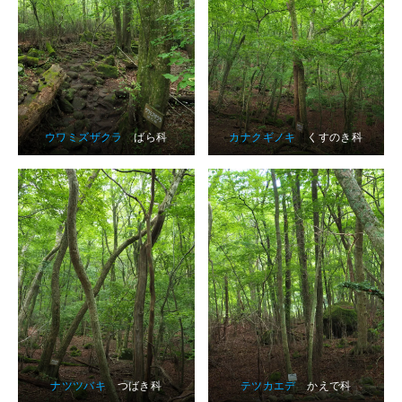
ウワミズザクラ
ばら科
カナクギノキ
くすのき科
ナツツバキ
つばき科
テツカエデ
かえで科