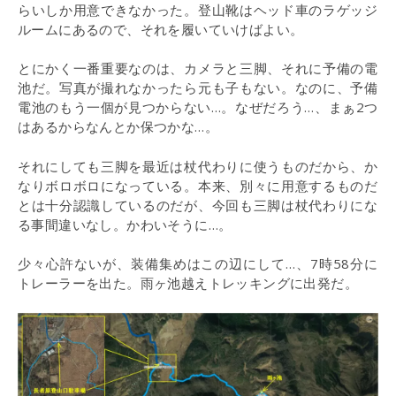
らいしか用意できなかった。登山靴はヘッド車のラゲッジ
ルームにあるので、それを履いていけばよい。
とにかく一番重要なのは、カメラと三脚、それに予備の電
池だ。写真が撮れなかったら元も子もない。なのに、予備
電池のもう一個が見つからない…。なぜだろう…、まぁ2つ
はあるからなんとか保つかな…。
それにしても三脚を最近は杖代わりに使うものだから、か
なりボロボロになっている。本来、別々に用意するものだ
とは十分認識しているのだが、今回も三脚は杖代わりにな
る事間違いなし。かわいそうに…。
少々心許ないが、装備集めはこの辺にして…、7時58分に
トレーラーを出た。雨ヶ池越えトレッキングに出発だ。