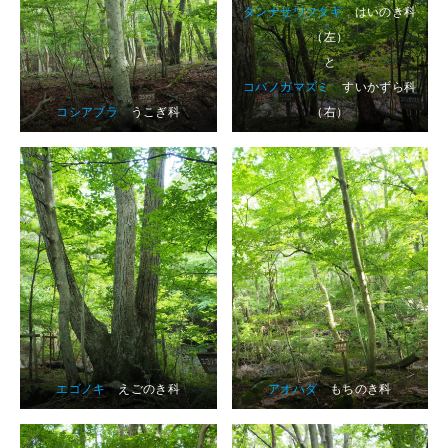
タンナサワフタギ
はいのき科
（左）
と
コバノガマズミ
すいかずら科
コシアブラ
うこぎ科
（右）
エゴノキ
えごのき科
アオハダ
もちのき科