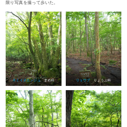
限り写真を撮って歩いた。
ネミイヌエンジュ
まめ科
リョウブ
りょうぶ科