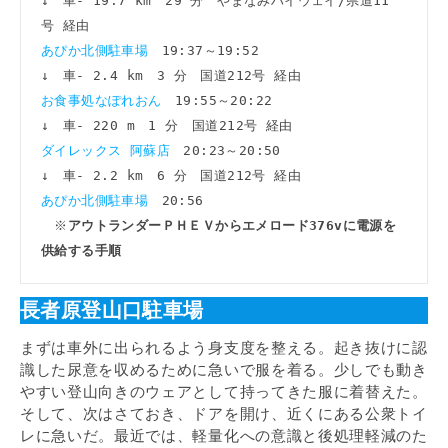
↓　車- 19.7 km　29 分　やまなみハイウェイ/県道11
あぴか北側駐車場　
19:37～19:52

お食事処なぽれおん　
19:55～20:22

ダイレックス 阿蘇店　
20:23～20:50

あぴか北側駐車場　
20:56

　※
アウトランダーＰＨＥＶからエメロード376vに電源を
供給する手順
長者原登山口駐車場
まずは車外に出られるよう身支度を整える。起き抜けに認
識した尿意を収めるために急いで服を着る。少しでも動き
やすい登山向きのウェアとして持ってきた服に着替えた。
そして、次はさておき、ドアを開け、近くにある公衆トイ
レに急いだ。最近では、軽量化への意識と後処理軽減のた