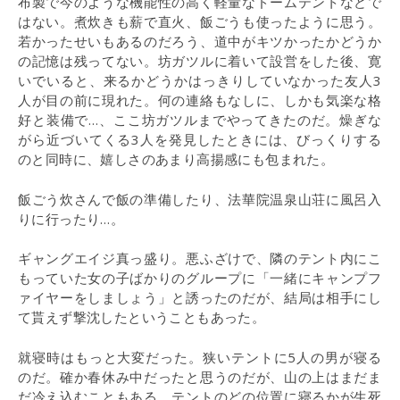
布製で今のような機能性の高く軽量なドームテントなどで
はない。煮炊きも薪で直火、飯ごうも使ったように思う。
若かったせいもあるのだろう、道中がキツかったかどうか
の記憶は残ってない。坊ガツルに着いて設営をした後、寛
いでいると、来るかどうかはっきりしていなかった友人3
人が目の前に現れた。何の連絡もなしに、しかも気楽な格
好と装備で…、ここ坊ガツルまでやってきたのだ。燥ぎな
がら近づいてくる3人を発見したときには、びっくりする
のと同時に、嬉しさのあまり高揚感にも包まれた。
飯ごう炊さんで飯の準備したり、法華院温泉山荘に風呂入
りに行ったり…。
ギャングエイジ真っ盛り。悪ふざけで、隣のテント内にこ
もっていた女の子ばかりのグループに「一緒にキャンプフ
ァイヤーをしましょう」と誘ったのだが、結局は相手にし
て貰えず撃沈したということもあった。
就寝時はもっと大変だった。狭いテントに5人の男が寝る
のだ。確か春休み中だったと思うのだが、山の上はまだま
だ冷え込むこともある。テントのどの位置に寝るかが生死