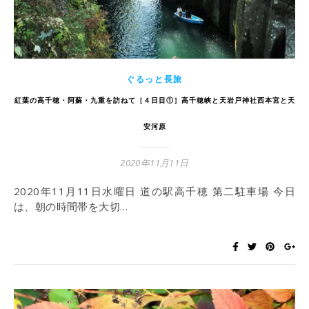
ぐるっと長旅
紅葉の高千穂・阿蘇・九重を訪ねて［４日目①］高千穂峡と天岩戸神社西本宮と天
安河原
2020年11月11日
2020年11月11日水曜日 道の駅高千穂 第二駐車場 今日
は、朝の時間帯を大切…