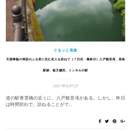
ぐるっと長旅
天孫降臨の神話のふる里に住む友人を訪ねて［７日目・最終日］八戸観音滝、吾味
駅跡、栃又棚田、トンネルの駅
2021年8月7日
道の駅青雲橋の近くに、八戸観音滝がある。しかし、昨日
は時間切れで、訪ねることがで…