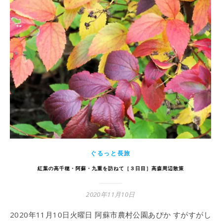
ぐるっと長旅
紅葉の高千穂・阿蘇・九重を訪ねて［３日目］高森周辺散策
2020年11月10日
2020年11月10日火曜日 阿蘇市農村公園あぴか すがすがし