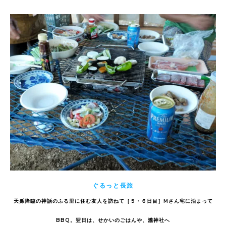
ぐるっと長旅
天孫降臨の神話のふる里に住む友人を訪ねて［５・６日目］Mさん宅に泊まって
BBQ。翌日は、せかいのごはんや、瀧神社へ