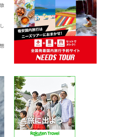
放
し
態