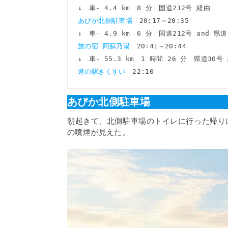
あぴか北側駐車場　
20:17～20:35

旅の宿 阿蘇乃湯　
20:41～20:44

道の駅きくすい　
あぴか北側駐車場
朝起きて、北側駐車場のトイレに行った帰り
の噴煙が見えた。