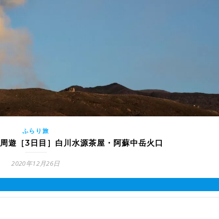
ふらり旅
周遊［3日目］白川水源茶屋・阿蘇中岳火口
2020年12月26日