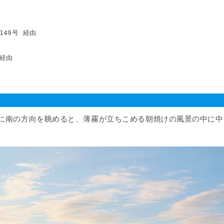
に南の方向を眺めると、薄霧が立ちこめる朝焼けの風景の中に中