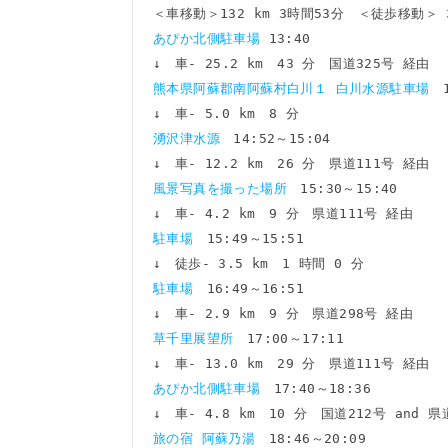
あぴか北側駐車場 
13:40

熊本県阿蘇郡南阿蘇村白川１ 白川水源駐車場　
湧沢津水源　
14:52～15:04

風景写真を撮った場所　
15:30～15:40

駐車場　
15:49～15:51

駐車場　
16:49～16:51

草千里展望所　
17:00～17:11

あぴか北側駐車場　
17:40～18:36

旅の宿 阿蘇乃湯　
18:46～20:09
