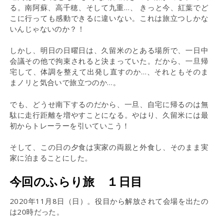
る。南阿蘇、高千穂、そして九重…、 きっと今、紅葉でど
こに行っても感動できるに違いない。これは旅立つしかな
いんじゃないのか？！
しかし、明日の日曜日は、久留米のとある場所で、一日中
会議その他で拘束されると決まっていた。だから、一旦帰
宅して、体調を整えて出発し直すのか…、それともそのま
まノリと気合いで旅立つのか…。
でも、どうせ南下するのだから、一旦、自宅に帰るのは無
駄に走行距離を増やすことになる。やはり、久留米には最
初からトレーラーを引いていこう！
そして、この日の夕食は実家の両親と外食し、そのまま実
家に泊まることにした。
今回のふらり旅 １日目
2020年11月8日（日）。役目から解放されて会場を出たの
は20時だった。