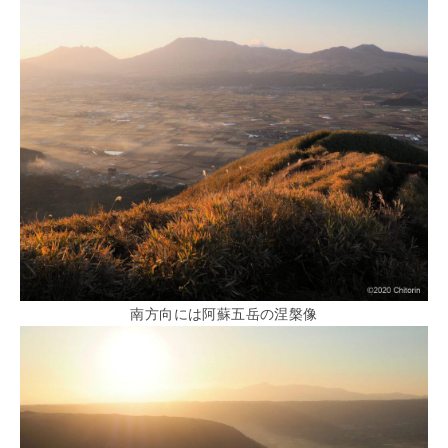
南方向には阿蘇五岳の涅槃像