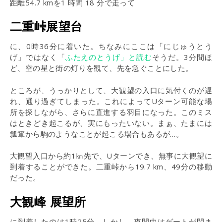
距離54.7 kmを1 時間 18 分で走って
二重峠展望台
に、0時36分に着いた。ちなみにここは「にじゅうとう
げ」ではなく「
ふたえのとうげ」と読む
そうだ。3分間ほ
ど、空の星と街の灯りを観て、先を急ぐことにした。
ところが、うっかりとして、大観望の入口に気付くのが遅
れ、通り過ぎてしまった。これによってUターン可能な場
所を探しながら、さらに直進する羽目になった。このミス
はときどき起こるが、実にもったいない。まぁ、たまには
瓢箪から駒のようなことが起こる場合もあるが…。
大観望入口から約1㎞先で、Uターンでき、無事に大観望に
到着することができた。二重峠から19.7 km、49分の移動
だった。
大観峰 展望所
に到着したのは1時25分。しかし、夜間中はゲートが閉ま