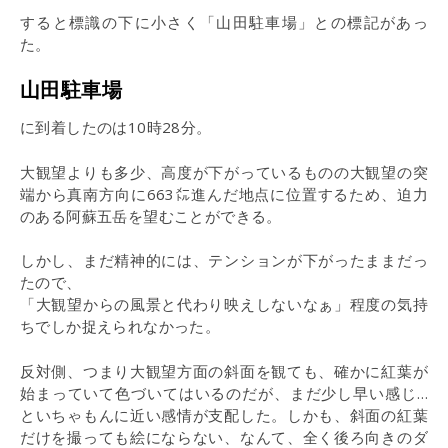
すると標識の下に小さく「山田駐車場」との標記があっ
た。
山田駐車場
に到着したのは10時28分。
大観望よりも多少、高度が下がっているものの大観望の突
端から真南方向に663㍍進んだ地点に位置するため、迫力
のある阿蘇五岳を望むことができる。
しかし、まだ精神的には、テンションが下がったままだっ
たので、
「大観望からの風景と代わり映えしないなぁ」程度の気持
ちでしか捉えられなかった。
反対側、つまり大観望方面の斜面を観ても、確かに紅葉が
始まっていて色づいてはいるのだが、まだ少し早い感じ…
といちゃもんに近い感情が支配した。しかも、斜面の紅葉
だけを撮っても絵にならない、なんて、全く後ろ向きのダ