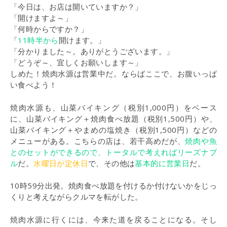
「今日は、お店は開いていますか？」
「開けますよ～」
「何時からですか？」
「
11時半から
開けます。」
「分かりました～。ありがとうございます。」
「どうぞ～、宜しくお願いします～」
しめた！焼肉水源は営業中だ。ならばここで、お腹いっぱ
い食べよう！
焼肉水源も、山菜バイキング（税別1,000円）をベース
に、山菜バイキング＋焼肉食べ放題（税別1,500円）や、
山菜バイキング＋やまめの塩焼き（税別1,500円）などの
メニューがある。こちらの店は、若干高めだが、
焼肉や魚
とのセットができるので、トータルで考えればリーズナブ
ル
だ。
水曜日が定休日
で、その他は
基本的に営業日
だ。
10時59分出発。焼肉食べ放題を付けるか付けないかをじっ
くりと考えながらクルマを転がした。
焼肉水源に行くには、今来た道を戻ることになる。そし