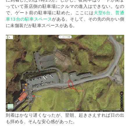
っていて茶店側の駐車場にクルマの進入はできない。なの
で、ゲート前の駐車場に駐めた。ここには
大型6台、普通
車13台の駐車スペース
がある。そして、その先の向かい側
に未舗装だが駐車スペースがある。
到着はかなり遅くなったが、翌朝、起きさえすれば日の出
も拝める、そんな安心感があった。