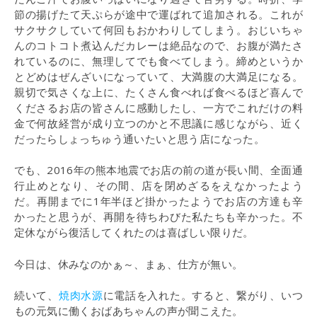
節の揚げたて天ぷらが途中で運ばれて追加される。これが
サクサクしていて何回もおかわりしてしまう。おじいちゃ
んのコトコト煮込んだカレーは絶品なので、お腹が満たさ
れているのに、無理してでも食べてしまう。締めというか
とどめはぜんざいになっていて、大満腹の大満足になる。
親切で気さくな上に、たくさん食べれば食べるほど喜んで
くださるお店の皆さんに感動したし、一方でこれだけの料
金で何故経営が成り立つのかと不思議に感じながら、近く
だったらしょっちゅう通いたいと思う店になった。
でも、2016年の熊本地震でお店の前の道が長い間、全面通
行止めとなり、その間、店を閉めざるをえなかったよう
だ。再開までに1年半ほど掛かったようでお店の方達も辛
かったと思うが、再開を待ちわびた私たちも辛かった。不
定休ながら復活してくれたのは喜ばしい限りだ。
今日は、休みなのかぁ～、まぁ、仕方が無い。
続いて、
焼肉水源
に電話を入れた。すると、繋がり、いつ
もの元気に働くおばあちゃんの声が聞こえた。