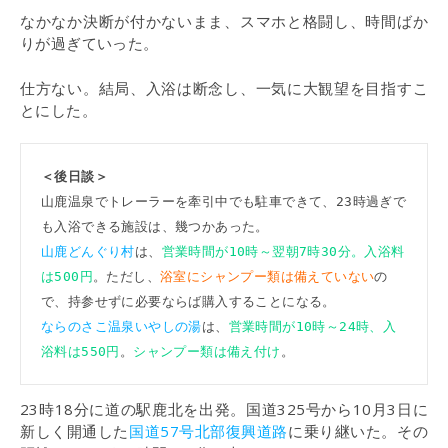
なかなか決断が付かないまま、スマホと格闘し、時間ばか
りが過ぎていった。
仕方ない。結局、入浴は断念し、一気に大観望を目指すこ
とにした。
＜後日談＞
山鹿温泉でトレーラーを牽引中でも駐車できて、23時過ぎで
山鹿どんぐり村
は、
営業時間が10時～翌朝7時30分。入浴料
は500円
。ただし、
浴室にシャンプー類は備えていない
の
ならのさこ温泉いやしの湯
は、
営業時間が10時～24時、入
浴料は550円
。
シャンプー類は備え付け
。
23時18分に道の駅鹿北を出発。国道325号から10月3日に
新しく開通した
国道57号北部復興道路
に乗り継いた。その