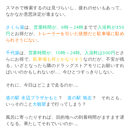
スマホで検索するのは見づらいし、疲れのせいもあって、
なかなか意思決定が進まない。
さくら湯
は、
営業時間が、6時～24時
までで
入浴料が350
円
とお得だが、
トレーラーを引いた状態だと駐車場に駐め
られそうにない
。
千代湯
は、
営業時間が、10時～24時
。
入浴料は300円
とさ
らにお得で、
駐車場も何とかなりそう
なのだが、不安が残
る。いざとなったら隣のドラッグストアモリにお願いすれ
ばいいのかもしれないが…、今ひとつすっきりしない。
それに、今日はどこまで走るのか…。
道の駅 水辺プラザかもと
？
道の駅 旭志
？ それとも、
いっそのこと
大観望
まで行ってしまう？
風呂に寄ったりすれば、目的地への到着時間がますます遅
くなる。果たしてそれでいいのか…。