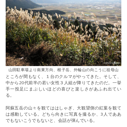
山田駐車場より南東方向、根子岳、外輪山の向こうに祖母山
ところが間もなく、１台のクルマがやってきた。そして、
中から20代前半の若い女性３人組が降りてきたのだ。一挙
手一投足にまぶしいほどの喜びと楽しさがあふれ出てい
る。
阿蘇五岳の山々を観てははしゃぎ、大観望側の紅葉を観て
は感動している。どちら向きに写真を撮るか、3人でああ
でもないこうでもないと、会話が弾んでいる。