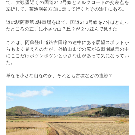
て、大観望近くの国道212号線とミルクロードの交差点を
左折して、菊池渓谷方面に走って行くとその途中にある。
道の駅阿蘇第2駐車場を出て、国道212号線を7分ほど走っ
たところの左手に小さな山？丘？が２つ並んで見えた。
これは、阿蘇登山道路吉田線の途中にある展望スポットか
らもよく見えるのだが、外輪山までの広がる田園風景の中
にここだけポツンポツンと小さな山があって気になってい
た。
単なる小さな山なのか、それとも古墳などの遺跡？