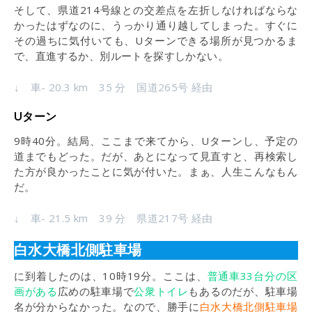
そして、県道214号線との交差点を左折しなければならな
かったはずなのに、うっかり通り越してしまった。すぐに
その過ちに気付いても、Uターンできる場所が見つかるま
で、直進するか、別ルートを探すしかない。
↓ 車- 20.3 km 35 分 国道265号 経由
Uターン
9時40分。結局、ここまで来てから、Uターンし、予定の
道までもどった。だが、あとになって見直すと、再検索し
た方が良かったことに気が付いた。まぁ、人生こんなもん
だ。
↓ 車- 21.5 km 39 分 県道217号 経由
白水大橋北側駐車場
に到着したのは、10時19分。ここは、
普通車33台分の区
画がある
広めの駐車場で
公衆トイレ
もあるのだが、駐車場
名が分からなかった。なので、勝手に
白水大橋北側駐車場