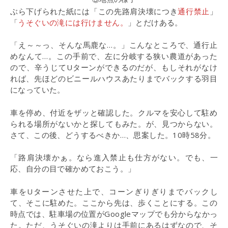
ぶら下げられた紙には「この先路肩決壊につき
通行禁止
」
「
うそぐいの滝には行けません。
」とだけある。
「え～～っ、そんな馬鹿な…。」こんなところで、通行止
めなんて…。この手前で、左に分岐する狭い農道があった
ので、辛うじてUターンができるのだが、もしそれがなけ
れば、先ほどのビニールハウスあたりまでバックする羽目
になっていた。
車を停め、付近をザッと確認した。クルマを安心して駐め
られる場所がないかと探してもみた。が、見つからない。
さて、この後、どうするべきか…、思案した。10時58分。
「路肩決壊かぁ。なら進入禁止も仕方がない。でも、一
応、自分の目で確かめておこう。」
車をUターンさせた上で、コーンぎりぎりまでバックし
て、そこに駐めた。ここから先は、歩くことにする。この
時点では、駐車場の位置がGoogleマップでも分からなかっ
た。ただ、うそぐいの滝よりは手前にあるはずなので、そ