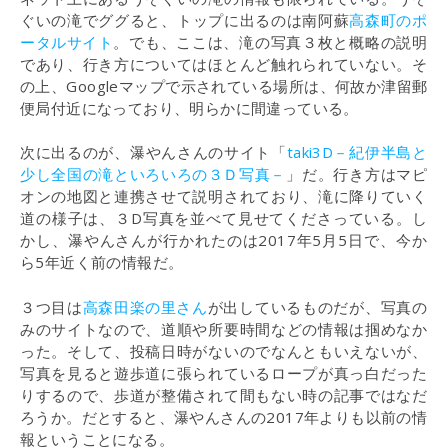
ぐいの滝でググると、トップに出るのは南阿蘇
高森町のポ
ータルサイト
。でも、ここは、滝の写真３枚と概略の説明
であり、行き方についてはほとんど触れられていない。そ
の上、Googleマップで示されている場所は、何故か津留郵
便局付近になっており、明らかに間違っている。
次に出るのが、瀑やんさんのサイト「
taki3D－紀伊半島と
少し全国の滝といろいろの３Ｄ写真－
」だ。行き方はマピ
オンの地図と連携させて説明されており、滝に降りていく
道の様子は、３D写真を並べて見せてくださっている。し
かし、瀑やんさんが行かれたのは2017年5月5日で、今か
ら5年近く前の情報だ。
３つ目は
高森田楽の里さん
が出しているものだが、写真の
みのサイトなので、道順や所要時間などの情報は掴めなか
った。そして、投稿日時がないのでなんともいえないが、
写真を見ると遊歩道に張られているロープが真っ白だった
りするので、歩道が整備されて間もない時の記事ではなだ
ろうか。だとすると、瀑やんさんの2017年よりも以前の情
報ということになる。