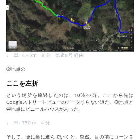
↓ 車- 4.4 km 8 分 県道8号 経由
②地点の
ここを左折
という場所を通過したのは、10時47分。ここから先は
Googleストリートビューのデータすらない道だ。③地点と
④地点にビニールハウスがあった。
↓ 車- 750 m 4 分
そして、更に奥に進んでいくと、突然、目の前にコーン２