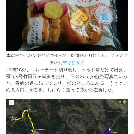
車の中で、パンをひとつ食べて、朝食代わりにした。フランソ
アの
お芋でどうぞ
10時38分、トレーラーを切り離し、ヘッド車だけで出発。
県道8号竹田五ヶ瀬線を走り、下のGoogle航空写真でいう
と、青線の道に沿って走り、①のところにある「うそぐい
の滝入口」を右折。しばらく走って②から左折した。