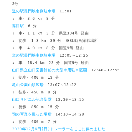
道の駅長門峡南側駐車場　
11:01

篠目駅　
6 分

↓　車- 1.1 km　3 分
県道334号 経由

↓　徒歩- 1.3 km　39 分　※SL動画撮影場所

↓　車- 4.0 km　8 分
道の駅長門峡南側駐車場
　12:05～12:25

山口県立山口図書館前の大型車用駐車区画　
12:48～12:55

亀山公園山頂広場　
13:07～13:22

山口サビエル記念聖堂　
13:30～13:55

鴨の写真を撮った場所
14:10～14:28

2020年12月6日(日)トレーラーをここに停めました　