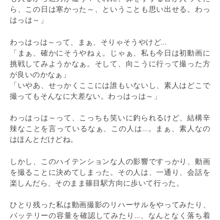
ら、この日は寒かった～、ということも思い出せる。わっ
はっは～」
わっはっは～って、まぁ、そりゃそうやけど…
「まぁ、確かにそうやねぇ。じゃぁ、私も今日は初動画に
挑戦してみようかなぁ。そして、向こうに行って撮った方
が良いのかなぁ」
「いやあ、せっかくここには誰もいないし、素人はどこで
撮ってもそんなに大差ない。わっはっは～」
わっはっは～って、こっちも笑いに釣られるけど、結構辛
辣なことを言っているなぁ、この人は…。まぁ、素人なの
はほんとだけどね。
しかし、このハイテンションな人の影響ですっかり、動画
を撮ることに決めてしまった。その人は、一通り、会話を
楽しんだら、そのまま篠目駅方向に歩いて行った。
ひとり残った私は動画撮影のリハーサルをやってみたり、
バッテリーの容量を確認してみたり…、なんとなく落ち着