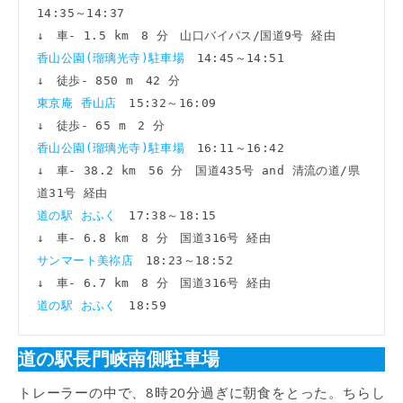
14:35～14:37

香山公園(瑠璃光寺)駐車場　
14:45～14:51

東京庵 香山店　
15:32～16:09

↓
香山公園(瑠璃光寺)駐車場
16:11～16:42

↓　車- 38.2 km　56 分
国道435号 and 清流の道/県
道の駅 おふく　
17:38～18:15

サンマート美祢店　
18:23～18:52

道の駅 おふく　
道の駅長門峡南側駐車場
トレーラーの中で、8時20分過ぎに朝食をとった。ちらし