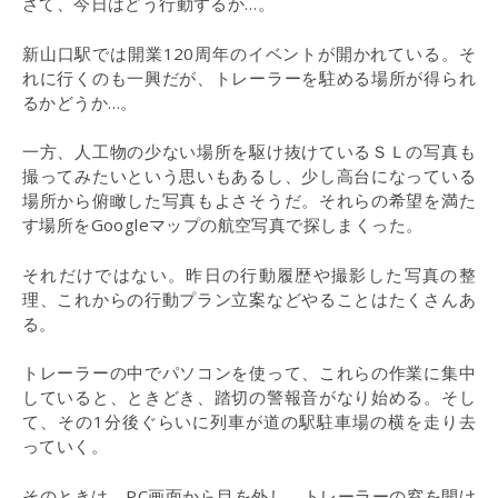
さて、今日はどう行動するか…。
新山口駅では開業120周年のイベントが開かれている。そ
れに行くのも一興だが、トレーラーを駐める場所が得られ
るかどうか…。
一方、人工物の少ない場所を駆け抜けているＳＬの写真も
撮ってみたいという思いもあるし、少し高台になっている
場所から俯瞰した写真もよさそうだ。それらの希望を満た
す場所をGoogleマップの航空写真で探しまくった。
それだけではない。昨日の行動履歴や撮影した写真の整
理、これからの行動プラン立案などやることはたくさんあ
る。
トレーラーの中でパソコンを使って、これらの作業に集中
していると、ときどき、踏切の警報音がなり始める。そし
て、その1分後ぐらいに列車が道の駅駐車場の横を走り去
っていく。
そのときは、PC画面から目を外し、トレーラーの窓を開け