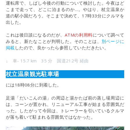
運転席で、しばし今後の行動について検討した。今夜はど
こまで走って、どこに泊まるのか…。やはり、杖立温泉か
道の駅小国だろう。そこまで決めて、17時33分にクルマを
出した。
これは後日談になるのだが、
ATMの利用料
について調べて
みると、新たなことが判明した。そのことは、
別ページに
掲載
したので、良かったら参照していただきたい。
↓ 車- 15.7 km 35 分 国道212号 経由
杖立温泉観光駐車場
には18時08分に到着した。
足湯「だいこんの湯」の周辺と湯かたば前の蒸し場周辺に
は、コーンが置かれ、リニューアル工事が始まる雰囲気だ
った。したがって今回は、トレーラーを引いているクルマ
が落ち着いて駐まれる雰囲気ではなかった。