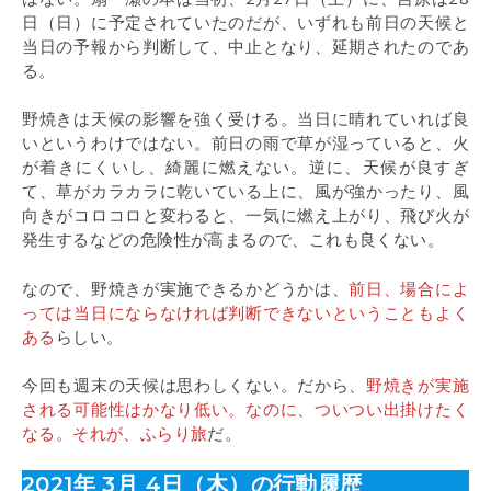
日（日）に予定されていたのだが、いずれも前日の天候と
当日の予報から判断して、中止となり、延期されたのであ
る。
野焼きは天候の影響を強く受ける。当日に晴れていれば良
いというわけではない。前日の雨で草が湿っていると、火
が着きにくいし、綺麗に燃えない。逆に、天候が良すぎ
て、草がカラカラに乾いている上に、風が強かったり、風
向きがコロコロと変わると、一気に燃え上がり、飛び火が
発生するなどの危険性が高まるので、これも良くない。
なので、野焼きが実施できるかどうかは、
前日、場合によ
っては当日にならなければ判断できないということもよく
ある
らしい。
今回も週末の天候は思わしくない。だから、
野焼きが実施
される可能性はかなり低い。なのに、ついつい出掛けたく
なる。それが、ふらり旅
だ。
2021年 3月 4日（木）の行動履歴