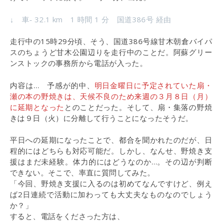
↓ 車- 32.1 km 1 時間 1 分 国道386号 経由
走行中の15時29分頃、そう、国道386号線甘木朝倉バイパ
スのちょうど甘木公園辺りを走行中のことだ。阿蘇グリー
ンストックの事務所から電話が入った。
内容は… 予感が的中、
明日金曜日に予定されていた扇・
瀬の本の野焼きは、天候不良のため来週の３月８日（月）
に延期となった
とのことだった。そして、扇・集落の野焼
きは９日（火）に分離して行うことになったそうだ。
平日への延期になったことで、都合を聞かれたのだが、日
程的にはどちらも対応可能だ。しかし、なんせ、野焼き支
援はまだ未経験。体力的にはどうなのか…。その辺が判断
できない。そこで、率直に質問してみた。
「今回、野焼き支援に入るのは初めてなんですけど、例え
ば2日連続で活動に加わっても大丈夫なものなのでしょう
か？」
すると、電話をくださった方は、