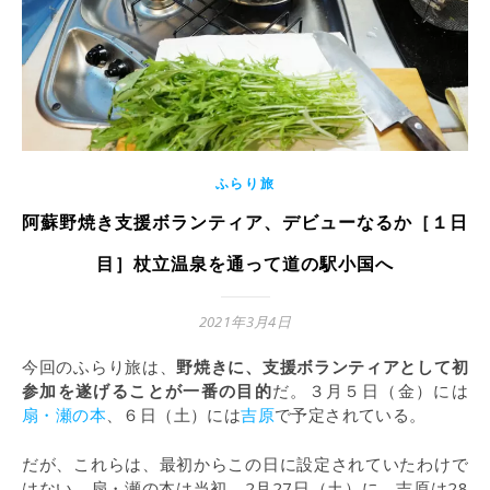
ふらり旅
阿蘇野焼き支援ボランティア、デビューなるか［１日
目］杖立温泉を通って道の駅小国へ
2021年3月4日
今回のふらり旅は、
野焼きに、支援ボランティアとして初
参加を遂げることが一番の目的
だ。３月５日（金）には
扇・瀬の本
、６日（土）には
吉原
で予定されている。
だが、これらは、最初からこの日に設定されていたわけで
はない。扇・瀬の本は当初、2月27日（土）に、吉原は28