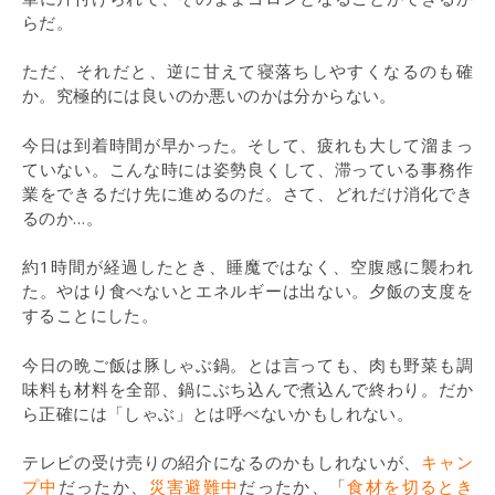
らだ。
ただ、それだと、逆に甘えて寝落ちしやすくなるのも確
か。究極的には良いのか悪いのかは分からない。
今日は到着時間が早かった。そして、疲れも大して溜まっ
ていない。こんな時には姿勢良くして、滞っている事務作
業をできるだけ先に進めるのだ。さて、どれだけ消化でき
るのか…。
約1時間が経過したとき、睡魔ではなく、空腹感に襲われ
た。やはり食べないとエネルギーは出ない。夕飯の支度を
することにした。
今日の晩ご飯は豚しゃぶ鍋。とは言っても、肉も野菜も調
味料も材料を全部、鍋にぶち込んで煮込んで終わり。だか
ら正確には「しゃぶ」とは呼べないかもしれない。
テレビの受け売りの紹介になるのかもしれないが、
キャン
プ中
だったか、
災害避難中
だったか、「
食材を切るとき