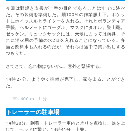
今回は野焼き支援が一番の目的であることはすでに述べ
た。その装備を準備した。麺100％の作業服上下。ポケッ
トにホイッスルとライターを入れる。それとボランティア
手帳。ヘルメットにゴーグル、マスクにタオル。登山靴。
ゼッケン。リュックサックには、天候によっては雨具、そ
れに消火用の予備の水2㍑を入れることになっている。弁
当と飲料水も入れるのだが、それらは途中で買い出しする
つもりだ。
さてさて、忘れ物はないか…。意外と緊張する。
14時27分、ようやく準備が完了し、家を出ることができ
た。
↓ 車- 400 m 1 分
トレーラーの駐車場
14時28分、到着。トレーラー車内と周りを点検し、足を上
げて、ヘッドに繋ぐ。14時41分、出発。