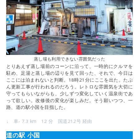
蒸し場も利用できない雰囲気だった
とりあえず蒸し場前のコーンに沿って、一時的にクルマを
駐め、足湯と蒸し場の辺りを見て回った、それで、今日は
ここには泊まれないと判断。18時21分にここを出た。たぶ
ん更新工事が行われるのだろう。レトロな雰囲気を大切に
守ってもらいながらも、少しずつ変化していく温泉街であ
って欲しい。改修後の変化が楽しみだ。そう願いつつ、一
路、道の駅小国を目指した。
↓ 車- 7.3 km 12 分 国道212号 経由
道の駅 小国