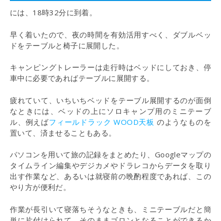
には、18時32分に到着。
早く着いたので、夜の時間を有効活用すべく、ダブルベッ
ドをテーブルと椅子に展開した。
キャンピングトレーラーは走行時はベッドにしておき、停
車中に必要であればテーブルに展開する。
疲れていて、いちいちベッドをテーブル展開するのが面倒
なときには、ベッドの上にソロキャンプ用のミニテーブ
ル、例えば
フィールドラック WOOD天板
のようなものを
置いて、済ませることもある。
パソコンを用いて旅の記録をまとめたり、Googleマップの
タイムライン編集やデジカメやドラレコからデータを取り
出す作業など、あるいは就寝前の晩酌程度であれば、この
やり方が便利だ。
作業が長引いて寝落ちそうなときも、ミニテーブルだと簡
単に片付けられて、そのままゴロンとなることができるか