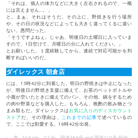
「それは、個人の体力などに大きく左右されるので、一概
には言えません…。」
と。まぁ、それはそうだ。その上に、野焼きを行う場所
や、その日の状況などによっても大きく違ってくるに違い
ない。愚問だった。
「そうですよねぇ。じゃあ、明後日の土曜日に入っていま
すので、1日空けて、月曜日の分に入れてください。」
とお願いした。１度経験してから、連続で対応可能かを判
断すればいいのだ。
ダイレックス 朝倉店
には、15時42分に到着した。明日の野焼きは中止になった
が、明後日の野焼き支援に備えて、お茶のペットボトルや
小腹が空いたときに備えてのパン、その他、鍋をするため
の肉や野菜などを購入した。もちろん、晩酌の飲み物とつ
まみ類もだ。ダイレックスは
お気に入りのディスカウント
ストア
だ。その理由は、
これまでの記事
で述べているの
で、ここでは割愛する。16時42分出発。
↓ 車- 24.6 km 37 分 国道386号 and 国道210号 経由