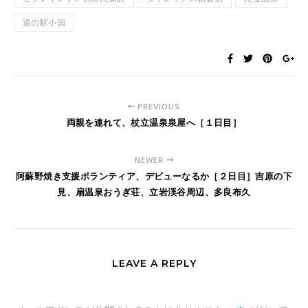
道の駅小国
PREVIOUS
両親を連れて、杖立温泉泉屋へ［１日目］
NEWER
阿蘇野焼き支援ボランティア、デビューなるか［２日目］吉原の下
見、扇温泉おうぎ荘、立岩渓谷周辺、多良布久
LEAVE A REPLY